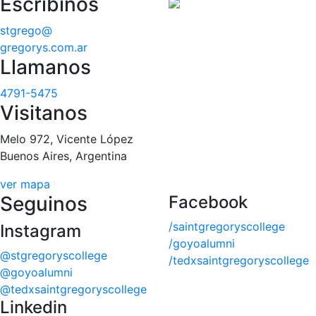
Escribinos
stgrego@
gregorys.com.ar
Llamanos
4791-5475
Visitanos
Melo 972, Vicente López
Buenos Aires, Argentina
ver mapa
Seguinos
Facebook
/saintgregoryscollege
Instagram
/goyoalumni
@stgregoryscollege
/tedxsaintgregoryscollege
@goyoalumni
@tedxsaintgregoryscollege
Linkedin